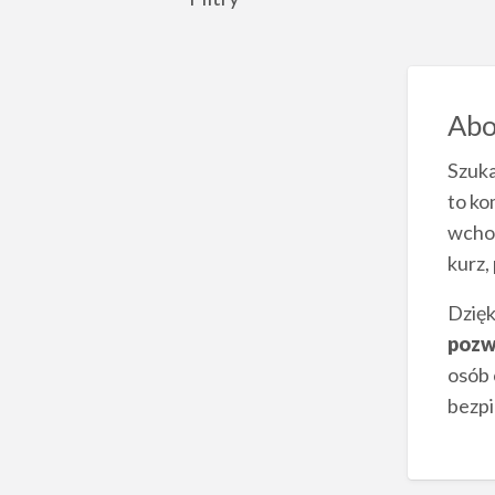
Abo
Szuk
to ko
wchod
kurz, 
Dzięk
pozw
osób 
bezpi