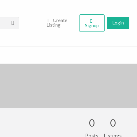
Create
Login
Listing
Signup
0
0
Posts
Listings