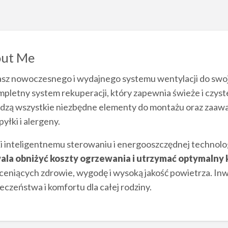
ut Me
asz nowoczesnego i wydajnego systemu wentylacji do sw
mpletny system rekuperacji, który zapewnia świeże i czyst
zą wszystkie niezbędne elementy do montażu oraz zaawan
pyłki i alergeny.
i inteligentnemu sterowaniu i energooszczędnej technolo
ala obniżyć koszty ogrzewania i utrzymać optymalny
ceniących zdrowie, wygodę i wysoką jakość powietrza. In
eczeństwa i komfortu dla całej rodziny.