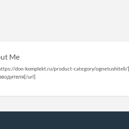
ut Me
https://don-komplekt.ru/product-category/ognetushiteli
зводителя[/url]