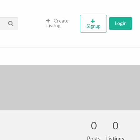
Create
Login
Listing
Signup
0
0
Posts
Listings