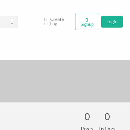
Create
Login
Listing
Signup
0
0
Posts
Listings