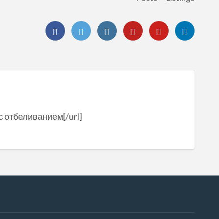
 с отбеливанием[/url]