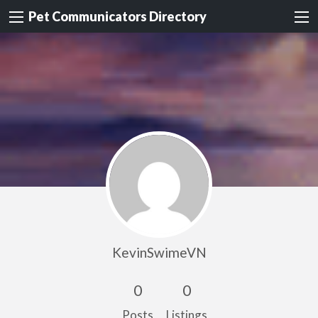
Pet Communicators Directory
KevinSwimeVN
0
0
Posts
Listings