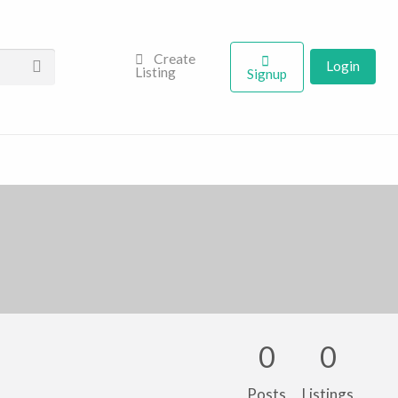
Create
Login
Listing
Signup
0
0
Posts
Listings