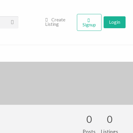
Create
Login
Listing
Signup
0
0
Posts
Listings