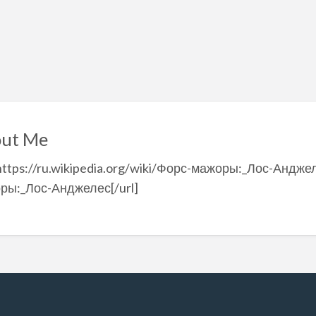
ut Me
https://ru.wikipedia.org/wiki/Форс-мажоры:_Лос-Анджеле
ры:_Лос-Анджелес[/url]