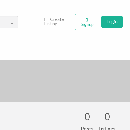
Create
Login
Listing
Signup
0
0
Posts
Listings