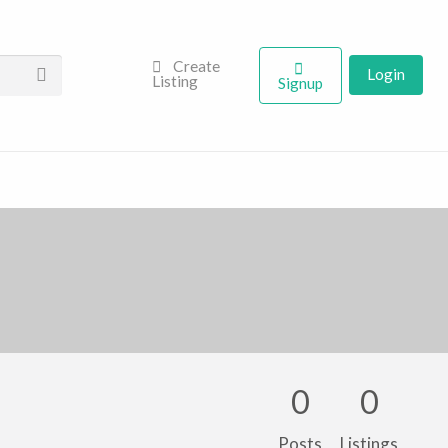
Create
Login
Listing
Signup
0
0
Posts
Listings